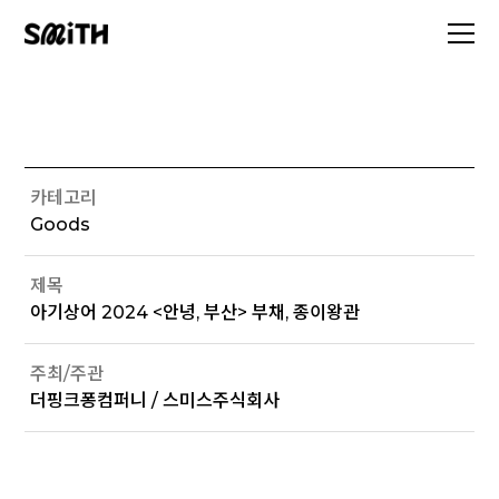
카테고리
Goods
제목
아기상어 2024 <안녕, 부산> 부채, 종이왕관
주최/주관
더핑크퐁컴퍼니 / 스미스주식회사